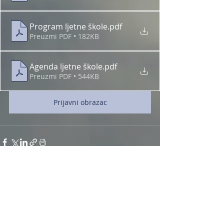
Program ljetne škole
.pdf
Preuzmi PDF • 182KB
Agenda ljetne škole
.pdf
Preuzmi PDF • 544KB
Prijavni obrazac
Komentari