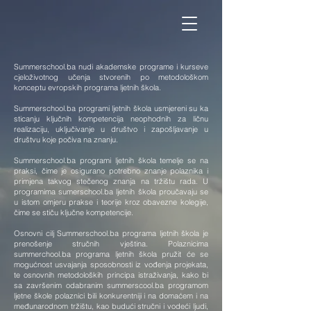
Summerschool.ba nudi akademske programe i kurseve
cjeloživotnog učenja stvorenih po metodološkom
konceptu evropskih programa ljetnih škola.
Summerschool.ba programi ljetnih škola usmjereni su ka
sticanju ključnih kompetencija neophodnih za ličnu
realizaciju, uključivanje u društvo i zapošljavanje u
društvu koje počiva na znanju.
Summerschool.ba programi ljetnih škola temelje se na
praksi, čime je osigurano potrebno znanje polaznika i
primjena takvog stečenog znanja na tržištu rada. U
programima sumerschool.ba ljetnih škola proučavaju se
u istom omjeru prakse i teorije kroz obavezne kolegije,
čime se stiču ključne kompetencije.
Osnovni cilj Summerschool.ba programa ljetnih škola je
prenošenje stručnih vještina. Polaznicima
summerchool.ba programa ljetnih škola pružit će se
mogućnost usvajanja sposobnosti iz vođenja projekata,
te osnovnih metodoloških principa istraživanja, kako bi
sa završenim odabranim summerscool.ba programom
ljetne škole polaznici bili konkurentniji i na domaćem i na
međunarodnom tržištu, kao budući stručni i vodeći ljudi,